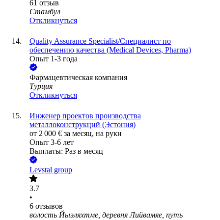
61
отзыв
Стамбул
Откликнуться
Quality Assurance Specialist/Специалист по
обеспечению качества (Medical Devices, Pharma)
Опыт 1-3 года
Фармацевтическая компания
Турция
Откликнуться
Инженер проектов производства
металлоконструкций (Эстония)
от
2 000
€
за месяц,
на руки
Опыт 3-6 лет
Выплаты: Раз в месяц
Levstal group
3.7
•
6
отзывов
волость Йыэляхтме, деревня Лийвамяе, путь