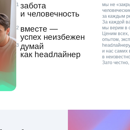
забота
мы не «зак
человечески
и человечность
за каждым р
За каждой в
вместе —
мы верим в с
Ценим всех, 
успех неизбежен
опытом, эксп
думай
headлайнеру
и нас самих 
как headлайнер
в неизвестн
Зато честно