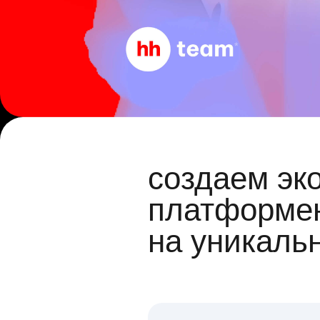
создаем эк
платформен
на уникаль