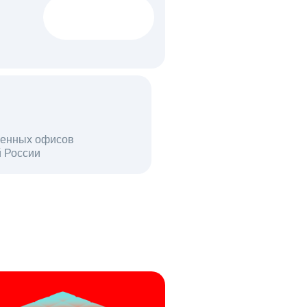
1522 тыс
вакансий
18 млн
енных офисов
й России
пользователей в день