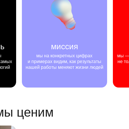
ть
миссия
ы
мы на конкретных цифрах
мы — 
самых
и примерах видим, как результаты
не то
логий
нашей работы меняют жизни людей
 мы ценим