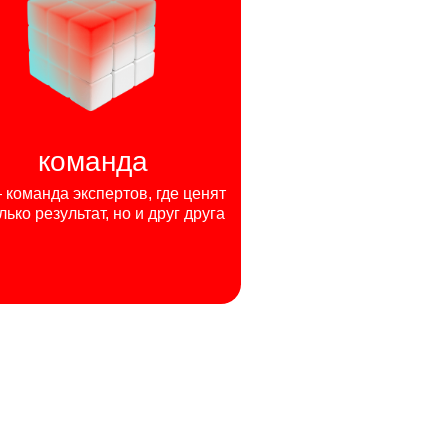
команда
команда экспертов, где ценят
лько результат, но и друг друга