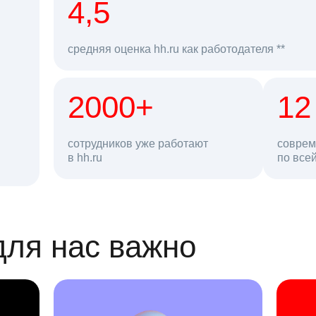
рд
4,5
средняя оценка hh.ru как работодателя **
2000+
68 млн
12
сотрудников уже работают
соврем
в hh.ru
резюме в базе
по все
ансии
для нас важно