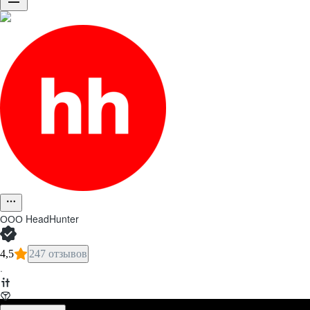
ООО
HeadHunter
4,5
247 отзывов
·