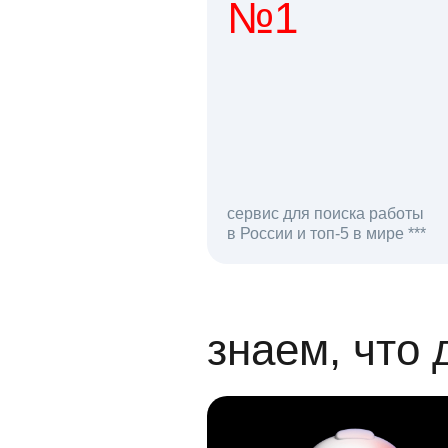
№1
1 мл
сервис для поиска работы
в России и топ-5 в мире ***
откликов на вак
знаем, что 