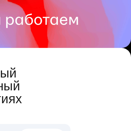
ый
ный
гиях