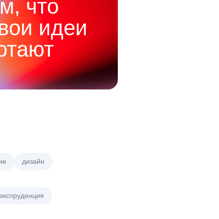
м, что
твои идеи
отают
ие
дизайн
риспруденция