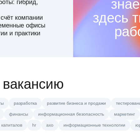
знае
оты: гибрид,
здесь 
 счёт компании
ременные офисы
раб
ии и практики
 вакансию
ты
разработка
развитие бизнеса и продажи
тестирован
финансы
информационная безопасность
маркетинг
 капиталов
hr
axo
информационные технологии
ю