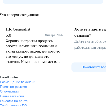
Что говорят сотрудники
HR Generalist
Хотите видеть з
5,0
отзывов?
Январь 2026
Хорошо настроены процессы
Дайте знать об эт
работы. Компания небольшая и
работодателя откр
вклад каждого виден, для кого-то
это минус, но для меня это
отлично. Компания помогает в
развитии - ИПР, курсы.
Показывайте бо
Адекватное руководство Зп в
HeadHunter
рынке
Размещение вакансий
Поиск по резюме
О компании
Наши вакансии
Реклама на сайте
Требования к ПО