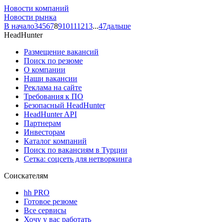
Новости компаний
Новости рынка
В начало
3
4
5
6
7
8
9
10
11
12
13
...
47
дальше
HeadHunter
Размещение вакансий
Поиск по резюме
О компании
Наши вакансии
Реклама на сайте
Требования к ПО
Безопасный HeadHunter
HeadHunter API
Партнерам
Инвесторам
Каталог компаний
Поиск по вакансиям в Турции
Сетка: соцсеть для нетворкинга
Соискателям
hh PRO
Готовое резюме
Все сервисы
Хочу у вас работать