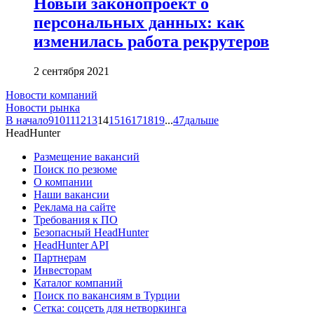
Новый законопроект о
персональных данных: как
изменилась работа рекрутеров
2 сентября 2021
Новости компаний
Новости рынка
В начало
9
10
11
12
13
14
15
16
17
18
19
...
47
дальше
HeadHunter
Размещение вакансий
Поиск по резюме
О компании
Наши вакансии
Реклама на сайте
Требования к ПО
Безопасный HeadHunter
HeadHunter API
Партнерам
Инвесторам
Каталог компаний
Поиск по вакансиям в Турции
Сетка: соцсеть для нетворкинга