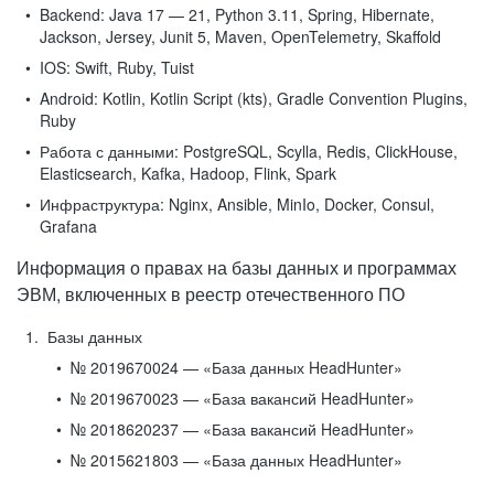
Backend:
Java 17 — 21, Python 3.11, Spring, Hibernate,
Jackson, Jersey, Junit 5, Maven, OpenTelemetry, Skaffold
IOS:
Swift, Ruby, Tuist
Android:
Kotlin, Kotlin Script (kts), Gradle Convention Plugins,
Ruby
Работа с данными:
PostgreSQL, Scylla, Redis, ClickHouse,
Elasticsearch, Kafka, Hadoop, Flink, Spark
Инфраструктура:
Nginx, Ansible, MinIo, Docker, Consul,
Grafana
Информация о правах на базы данных и программах
ЭВМ, включенных в реестр отечественного ПО
Базы данных
№ 2019670024 — «База данных HeadHunter»
№ 2019670023 — «База вакансий HeadHunter»
№ 2018620237 — «База вакансий HeadHunter»
№ 2015621803 — «База данных HeadHunter»