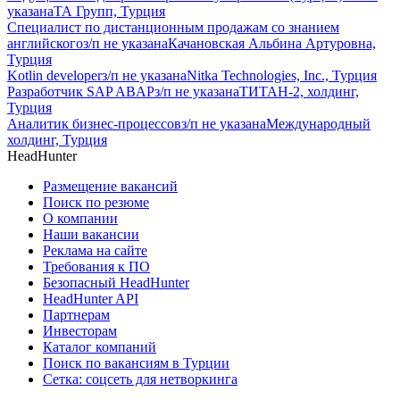
указана
ТА Групп, Турция
Специалист по дистанционным продажам со знанием
английского
з/п не указана
Качановская Альбина Артуровна,
Турция
Kotlin developer
з/п не указана
Nitka Technologies, Inc., Турция
Разработчик SAP ABAP
з/п не указана
ТИТАН-2, холдинг,
Турция
Аналитик бизнес-процессов
з/п не указана
Международный
холдинг, Турция
HeadHunter
Размещение вакансий
Поиск по резюме
О компании
Наши вакансии
Реклама на сайте
Требования к ПО
Безопасный HeadHunter
HeadHunter API
Партнерам
Инвесторам
Каталог компаний
Поиск по вакансиям в Турции
Сетка: соцсеть для нетворкинга