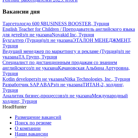
Вакансии дня
Таргетолог
до
600
$
BUSINESS BOOSTER, Турция
English Teacher for Children / Преподаватель английского языка
для детей
з/п не указана
Novakid Inc, Турция
Бухгалтер (Турция)
з/п не указана
ЭТАЛОН МЕНЕДЖМЕНТ,
Турция
Ведущий менеджер по маркетингу и рекламе (Турция)
з/п не
указана
ТА Групп, Турция
Специалист по дистанционным продажам со знанием
английского
з/п не указана
Качановская Альбина Артуровна,
Турция
Kotlin developer
з/п не указана
Nitka Technologies, Inc., Турция
Разработчик SAP ABAP
з/п не указана
ТИТАН-2, холдинг,
Турция
Аналитик бизнес-процессов
з/п не указана
Международный
холдинг, Турция
HeadHunter
Размещение вакансий
Поиск по резюме
О компании
Наши вакансии